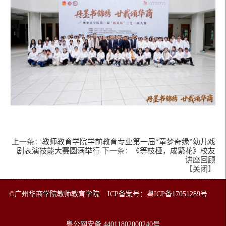
上一条：
教师教育学院学前教育专业第一届“童梦奇缘”幼儿戏
剧表演技能大赛圆满举行
下一条：
《等枝桠，成繁花》校友
讲座回顾
【
关闭
】
©广州华商学院教师教育学院 ICP备案号：粤ICP备17051289号
粤公网安备 44011802000240号