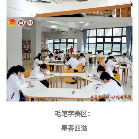
毛笔字赛区：
墨香四溢