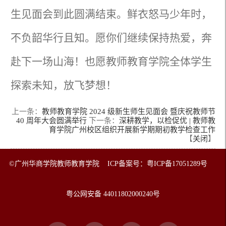
生见面会到此圆满结束。鲜衣怒马少年时，
不负韶华行且知。愿你们继续保持热爱，奔
赴下一场山海！也愿教师教育学院全体学生
探索未知，放飞梦想！
上一条：
教师教育学院 2024 级新生师生见面会 暨庆祝教师节
40 周年大会圆满举行
下一条：
深耕教学，以检促优 | 教师教
育学院广州校区组织开展新学期期初教学检查工作
【
关闭
】
©广州华商学院教师教育学院 ICP备案号：粤ICP备17051289号
粤公网安备 44011802000240号